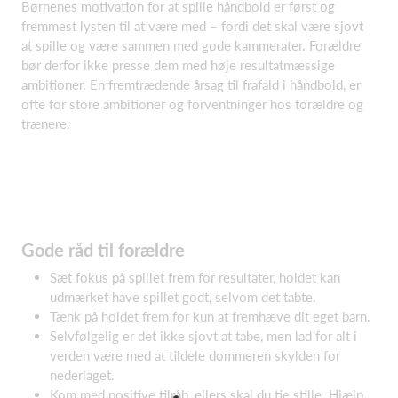
Børnenes motivation for at spille håndbold er først og
fremmest lysten til at være med – fordi det skal være sjovt
at spille og være sammen med gode kammerater. Forældre
bør derfor ikke presse dem med høje resultatmæssige
ambitioner. En fremtrædende årsag til frafald i håndbold, er
ofte for store ambitioner og forventninger hos forældre og
trænere.
Gode råd til forældre
Sæt fokus på spillet frem for resultater, holdet kan
udmærket have spillet godt, selvom det tabte.
Tænk på holdet frem for kun at fremhæve dit eget barn.
Selvfølgelig er det ikke sjovt at tabe, men lad for alt i
verden være med at tildele dommeren skylden for
nederlaget.
Kom med positive tilråb, ellers skal du tie stille. Hjælp