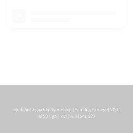
Hjortshøj-Egaa Idrætsforening | Skæring Skolevej 200 |
8250 Egå | cvr nr. 34646627