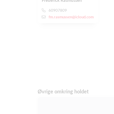
Frederick Rasmussen
60907809
fm.rasmussen@icloud.com
Øvrige omkring holdet