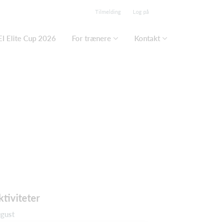
Tilmelding
Log på
I Elite Cup 2026
For trænere
Kontakt
ktiviteter
gust