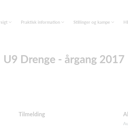
sigt
Praktisk information
Stillinger og kampe
HE
U9 Drenge - årgang 2017
Tilmelding
A
Au