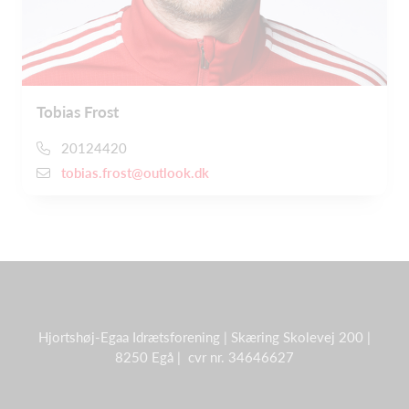
Tobias Frost
20124420
tobias.frost@outlook.dk
Hjortshøj-Egaa Idrætsforening | Skæring Skolevej 200 |
8250 Egå | cvr nr. 34646627