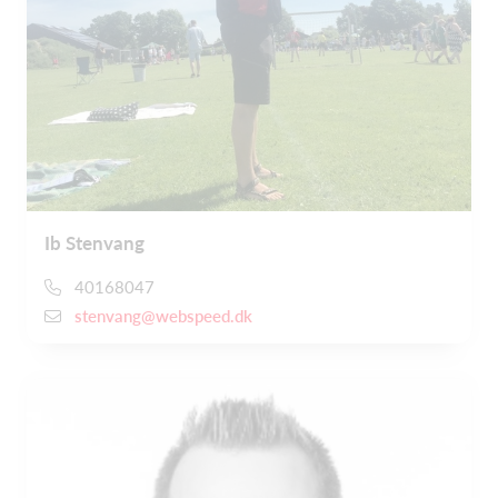
Ib Stenvang
40168047
stenvang@webspeed.dk