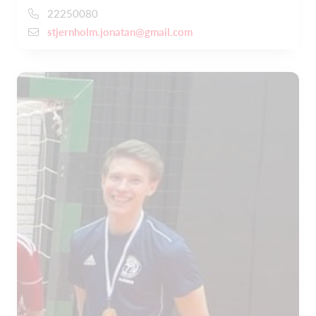
22250080
stjernholm.jonatan@gmail.com