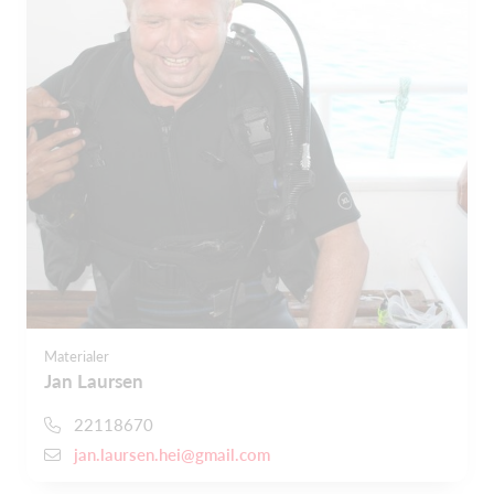
Materialer
Jan Laursen
22118670
jan.laursen.hei@gmail.com