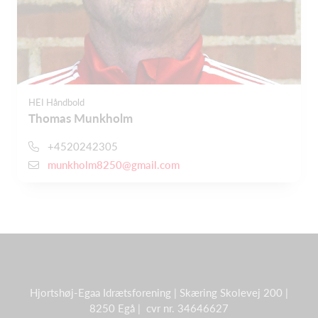
HEI Håndbold
Thomas Munkholm
+4520242305
munkholm8250@gmail.com
Hjortshøj-Egaa Idrætsforening | Skæring Skolevej 200 |
8250 Egå | cvr nr. 34646627